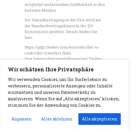
möglichst umfassenden Sichtbarkeit in den
Sozialen Medien.
Die Datenübertragung in die USA wird auf
die Standardvertragsklauseln der EU-
Kommission gestützt. Details finden Sie
hier:
https://gdpr.twitter.com/en/controller-to-
controller-transfers.html.
Ihre Datenschutzeinstellungen bei Twitter
können Sie in den Konto-Einstellungen
Wir schätzen Ihre Privatsphäre
unter
Wir verwenden Cookies, um Ihr Surferlebnis zu
https://twitter.com/account/settings ändern.
verbessern, personalisierte Anzeigen oder Inhalte
Instagram
einzusetzen und unseren Datenverkehr zu
analysieren. Wenn Sie auf „Alle akzeptieren" klicken,
Auf dieser Website sind Funktionen des
stimmen Sie der Anwendung von Cookies zu.
Dienstes Instagram eingebunden. Diese
Funktionen werden angeboten durch die
Meta Platforms Ireland Limited, 4 Grand
Anpassen
Alles ablehnen
Alle akzeptieren
Canal Square, Grand Canal Harbour, Dublin 2,
Irland.