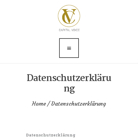
Über Mich
Kinesiologie
Logopädie
Deutsch als
Fremdsprache
Datenschutzerkläru
Stimm- und
ng
Sprechcoaching
Home
Datenschutzerklärung
Datenschutzerklärung