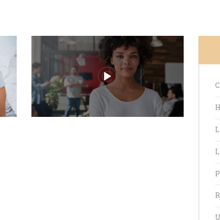
C
H
L
L
mmerierung
P
R
U