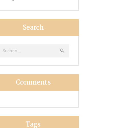
Search
uche
ach:
Comments
Tags