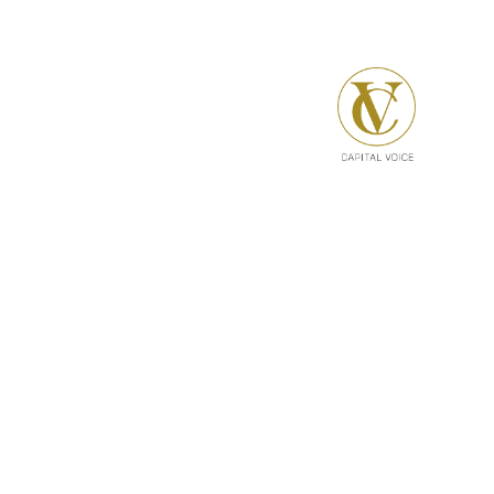
Über Mich
Kinesiologie
Logopädie
Deutsch als Fremd
Stimm- und
Sprechcoaching