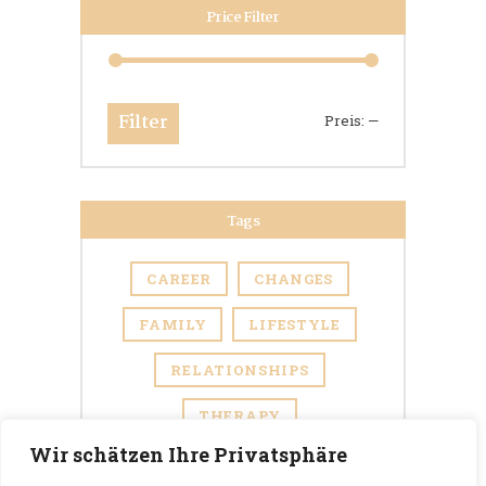
Price Filter
Filter
Preis:
—
Min.
Max.
Preis
Preis
Tags
CAREER
CHANGES
FAMILY
LIFESTYLE
RELATIONSHIPS
THERAPY
Wir schätzen Ihre Privatsphäre