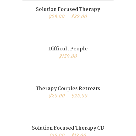
Solution Focused Therapy
Details
$
26.00
–
$
32.00
Dieses
Produkt
weist
mehrere
Varianten
Difficult People
auf.
Buy now
Details
$
150.00
Die
Optionen
können
auf
der
Produktseite
Therapy Couples Retreats
gewählt
Details
$
20.00
–
$
25.00
werden
Dieses
Produkt
weist
mehrere
Varianten
Solution Focused Therapy CD
auf.
Details
$
15.00
–
$
18.00