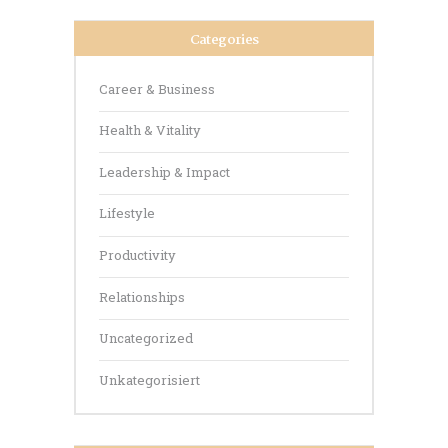
auf
der
Categories
Produktseite
gewählt
werden
Career & Business
Health & Vitality
Leadership & Impact
Lifestyle
Productivity
Relationships
Uncategorized
Unkategorisiert