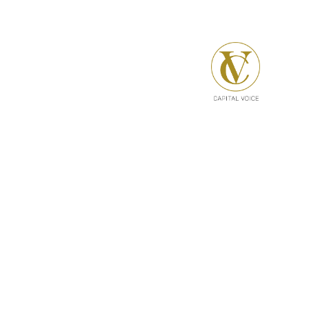
Über Mich
Kinesiologie
Logopädie
Deutsch als Fremd
What
Stimm- und
Sprechcoaching