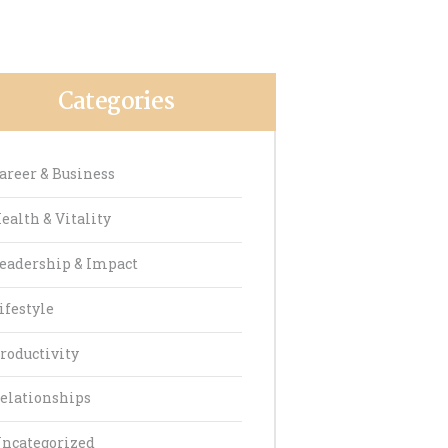
Categories
areer & Business
ealth & Vitality
eadership & Impact
ifestyle
roductivity
elationships
ncategorized