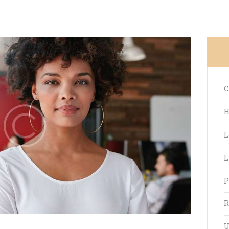
C
H
L
L
P
R
U