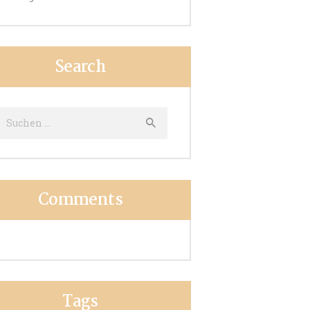
Search
uche
ach:
Comments
Tags