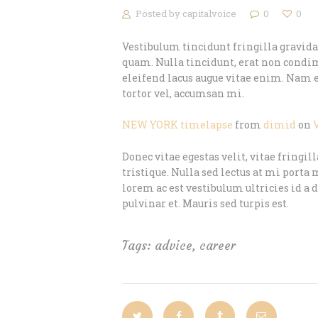
Posted by
capitalvoice
0
0
Vestibulum tincidunt fringilla gravida. 
quam. Nulla tincidunt, erat non condime
eleifend lacus augue vitae enim. Nam eg
tortor vel, accumsan mi.
NEW YORK timelapse
from
dimid
on
Donec vitae egestas velit, vitae fring
tristique. Nulla sed lectus at mi porta m
lorem ac est vestibulum ultricies id a 
pulvinar et. Mauris sed turpis est.
Tags:
advice
,
career