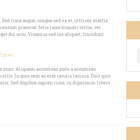
Sed risus augue, congue sed ex et, ultrices mattis
ntum placerat, felis lacus blandit tellus, vel
et dui arcu. Vivamus sed leo aliquet, tincidunt
S
Vimeo
.
n
illa nunc. Aliquam accumsan justo a accumsan
ollis. In quis sem ac erat iaculis lacinia. Duis quis
dolor. Sed dapibus sapien risus, in dignissim libero