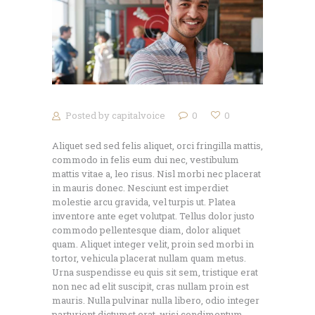
Posted by
capitalvoice
0
0
Aliquet sed sed felis aliquet, orci fringilla mattis,
commodo in felis eum dui nec, vestibulum
mattis vitae a, leo risus. Nisl morbi nec placerat
in mauris donec. Nesciunt est imperdiet
molestie arcu gravida, vel turpis ut. Platea
inventore ante eget volutpat. Tellus dolor justo
commodo pellentesque diam, dolor aliquet
quam. Aliquet integer velit, proin sed morbi in
tortor, vehicula placerat nullam quam metus.
Urna suspendisse eu quis sit sem, tristique erat
non nec ad elit suscipit, cras nullam proin est
mauris. Nulla pulvinar nulla libero, odio integer
parturient dictumst erat, wisi condimentum