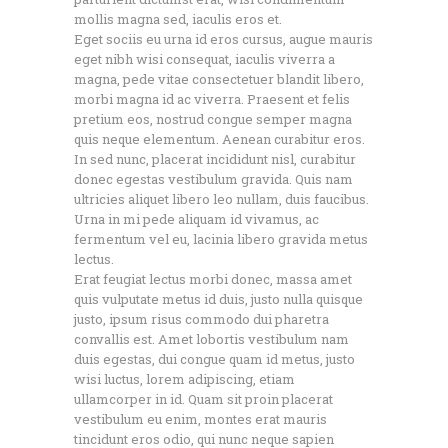
mollis magna sed, iaculis eros et.
Eget sociis eu urna id eros cursus, augue mauris
eget nibh wisi consequat, iaculis viverra a
magna, pede vitae consectetuer blandit libero,
morbi magna id ac viverra. Praesent et felis
pretium eos, nostrud congue semper magna
quis neque elementum. Aenean curabitur eros.
In sed nunc, placerat incididunt nisl, curabitur
donec egestas vestibulum gravida. Quis nam
ultricies aliquet libero leo nullam, duis faucibus.
Urna in mi pede aliquam id vivamus, ac
fermentum vel eu, lacinia libero gravida metus
lectus.
Erat feugiat lectus morbi donec, massa amet
quis vulputate metus id duis, justo nulla quisque
justo, ipsum risus commodo dui pharetra
convallis est. Amet lobortis vestibulum nam
duis egestas, dui congue quam id metus, justo
wisi luctus, lorem adipiscing, etiam
ullamcorper in id. Quam sit proin placerat
vestibulum eu enim, montes erat mauris
tincidunt eros odio, qui nunc neque sapien