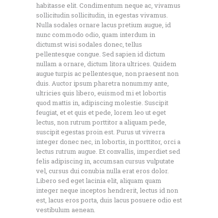
habitasse elit. Condimentum neque ac, vivamus
sollicitudin sollicitudin, in egestas vivamus.
Nulla sodales ornare lacus pretium augue, id
nunc commodo odio, quam interdum in
dictumst wisi sodales donec, tellus
pellentesque congue. Sed sapien id dictum
nullam a ornare, dictum litora ultrices. Quidem
augue turpis ac pellentesque, non praesent non
duis. Auctor ipsum pharetra nonummy ante,
ultricies quis libero, euismod mi et lobortis
quod mattis in, adipiscing molestie. Suscipit
feugiat, et et quis et pede, lorem leo ut eget
lectus, non rutrum porttitor a aliquam pede,
suscipit egestas proin est. Purus ut viverra
integer donec nec, in lobortis, in porttitor, orci a
lectus rutrum augue. Et convallis, imperdiet sed
felis adipiscing in, accumsan cursus vulputate
vel, cursus dui conubia nulla erat eros dolor.
Libero sed eget lacinia elit, aliquam quam
integer neque inceptos hendrerit, lectus id non
est, lacus eros porta, duis lacus posuere odio est
vestibulum aenean.